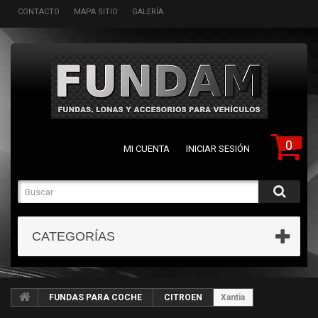
CONTACTO
MAPA SITIO
GALERÍA
0
MI CUENTA
INICIAR SESIÓN
CATEGORÍAS
FUNDAS PARA COCHE
CITROEN
Xantia