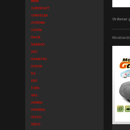
BMW
CHEVROLET
CHRYSLER
Ordenar 
CITROEN
CUPRA
DACIA
Mostrando 
DAEWOO
DAF
DAIHATSU
DODGE
DS
FIAT
FORD
GAZ
HONDA
HYUNDAI
ISUZU
IVECO