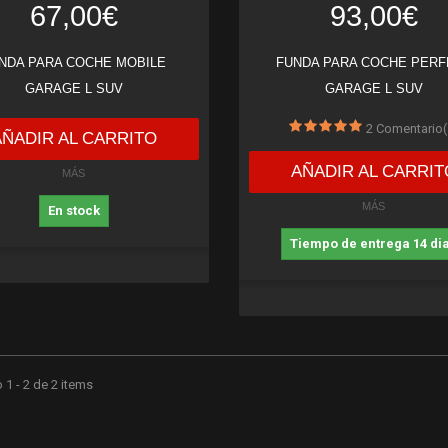
67,00€
93,00€
NDA PARA COCHE MOBILE
FUNDA PARA COCHE PERF
GARAGE L SUV
GARAGE L SUV
2
Comentario(
AÑADIR AL CARRITO
AÑADIR AL CARRIT
MÁS
MÁS
En stock
Tiempo de entrega 14 di
1 - 2 de 2 items