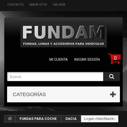
CONTACTO
MAPA SITIO
GALERÍA
0
MI CUENTA
INICIAR SESIÓN
CATEGORÍAS
FUNDAS PARA COCHE
DACIA
Logan »Hatchback«