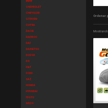
BMW
CHEVROLET
CHRYSLER
Ordenar 
CITROEN
CUPRA
DACIA
Mostrando 
DAEWOO
DAF
DAIHATSU
DODGE
DS
FIAT
FORD
GAZ
HONDA
HYUNDAI
ISUZU
IVECO