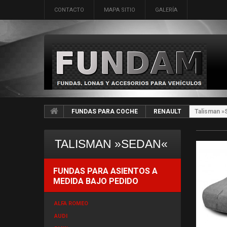
CONTACTO
MAPA SITIO
GALERÍA
FUNDAS PARA COCHE
RENAULT
Talisman »
TALISMAN »SEDAN«
FUNDAS PARA ASIENTOS A
MEDIDA BAJO PEDIDO
ALFA ROMEO
AUDI