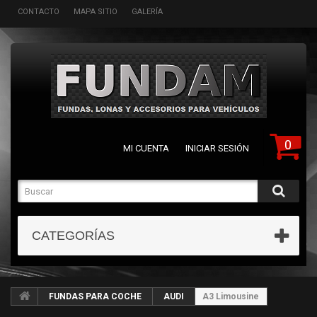
CONTACTO
MAPA SITIO
GALERÍA
0
MI CUENTA
INICIAR SESIÓN
CATEGORÍAS
FUNDAS PARA COCHE
AUDI
A3 Limousine