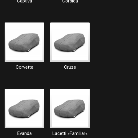
Captiva
Corsica
Corvette
Cruze
Evanda
Lacetti »Familiar«