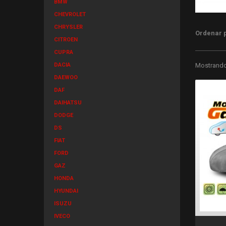
BMW
CHEVROLET
CHRYSLER
Ordenar 
CITROEN
CUPRA
DACIA
Mostrando 
DAEWOO
DAF
DAIHATSU
DODGE
DS
FIAT
FORD
GAZ
HONDA
HYUNDAI
ISUZU
IVECO