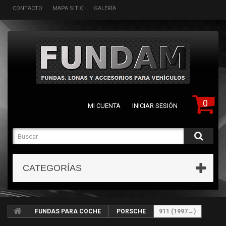
CONTACTO
MAPA SITIO
GALERÍA
0
MI CUENTA
INICIAR SESIÓN
CATEGORÍAS
FUNDAS PARA COCHE
PORSCHE
911 (1997→)