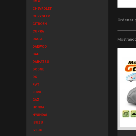
BMW
CHEVROLET
CHRYSLER
Ordenar 
CITROEN
CUPRA
DACIA
Mostrando 
DAEWOO
DAF
DAIHATSU
DODGE
DS
FIAT
FORD
GAZ
HONDA
HYUNDAI
ISUZU
IVECO