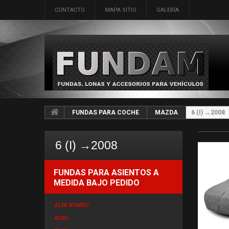
CONTACTO
MAPA SITIO
GALERÍA
FUNDAS PARA COCHE
MAZDA
6 (I) →2008
6 (I) →2008
FUNDAS PARA ASIENTOS A
MEDIDA BAJO PEDIDO
ALFA ROMEO
AUDI