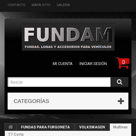
CONTACTO
MAPA SITIO
GALERÍA
0
MI CUENTA
INICIAR SESIÓN
CATEGORÍAS
FUNDAS PARA FURGONETA
VOLKSWAGEN
Multivan
T7 Corta