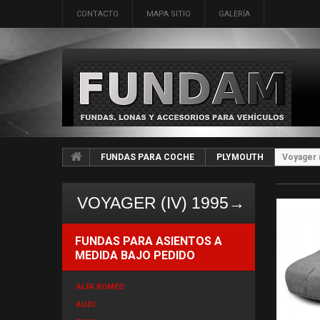
CONTACTO
MAPA SITIO
GALERÍA
FUNDAS PARA COCHE
PLYMOUTH
Voyager 
VOYAGER (IV) 1995→
FUNDAS PARA ASIENTOS A
MEDIDA BAJO PEDIDO
ALFA ROMEO
AUDI