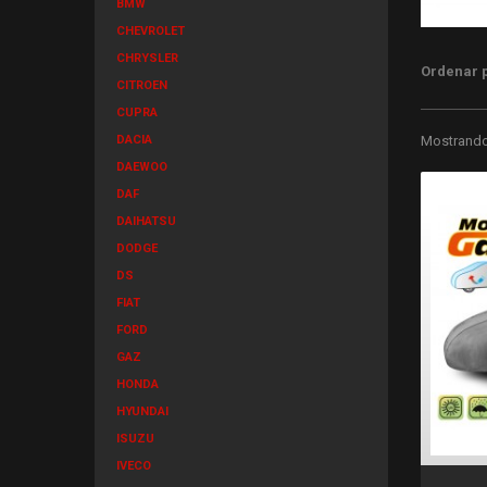
BMW
CHEVROLET
CHRYSLER
Ordenar 
CITROEN
CUPRA
DACIA
Mostrando 
DAEWOO
DAF
DAIHATSU
DODGE
DS
FIAT
FORD
GAZ
HONDA
HYUNDAI
ISUZU
IVECO