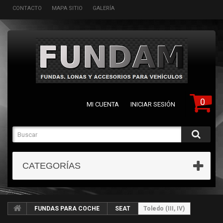
CONTACTO
MAPA SITIO
GALERÍA
0
MI CUENTA
INICIAR SESIÓN
CATEGORÍAS
FUNDAS PARA COCHE
SEAT
Toledo (III, IV)