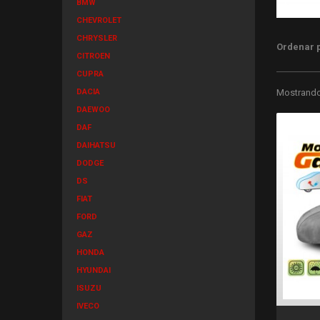
BMW
CHEVROLET
CHRYSLER
Ordenar 
CITROEN
CUPRA
DACIA
Mostrando 
DAEWOO
DAF
DAIHATSU
DODGE
DS
FIAT
FORD
GAZ
HONDA
HYUNDAI
ISUZU
IVECO