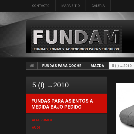
CONTACTO
MAPA SITIO
GALERÍA
FUNDAS PARA COCHE
MAZDA
5 (I) →2010
5 (I) →2010
FUNDAS PARA ASIENTOS A
MEDIDA BAJO PEDIDO
ALFA ROMEO
AUDI