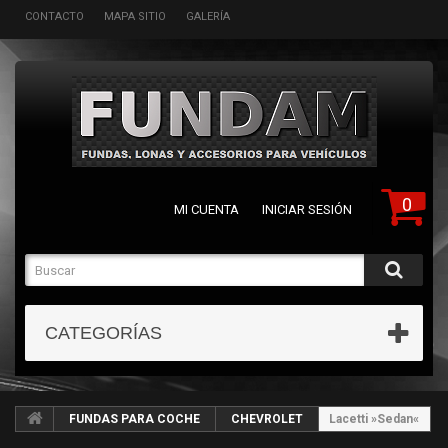
CONTACTO
MAPA SITIO
GALERÍA
0
MI CUENTA
INICIAR SESIÓN
CATEGORÍAS
FUNDAS PARA COCHE
CHEVROLET
Lacetti »Sedan«