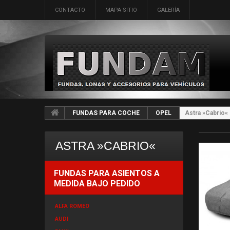
CONTACTO
MAPA SITIO
GALERÍA
FUNDAS PARA COCHE
OPEL
Astra »Cabrio«
ASTRA »CABRIO«
FUNDAS PARA ASIENTOS A
MEDIDA BAJO PEDIDO
ALFA ROMEO
AUDI