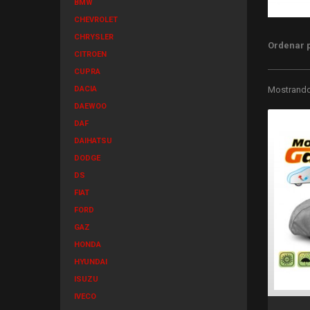
BMW
CHEVROLET
CHRYSLER
Ordenar 
CITROEN
CUPRA
DACIA
Mostrando 
DAEWOO
DAF
DAIHATSU
DODGE
DS
FIAT
FORD
GAZ
HONDA
HYUNDAI
ISUZU
IVECO