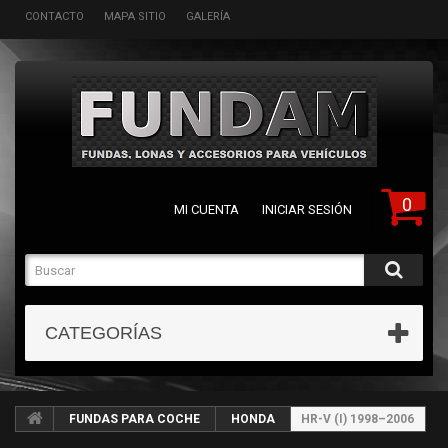
CONTACTO
MAPA SITIO
GALERÍA
0
MI CUENTA
INICIAR SESIÓN
CATEGORÍAS
FUNDAS PARA COCHE
HONDA
HR-V (I) 1998–2006