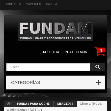
CONTACTO
MAPA SITIO
GALERÍA
0
MI CUENTA
INICIAR SESIÓN
CATEGORÍAS
FUNDAS PARA COCHE
MERCEDES
Clase C (W204,
W205) »Coupe« (2011→)