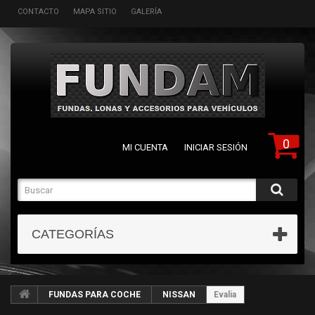
CONTACTO
MAPA SITIO
GALERÍA
0
MI CUENTA
INICIAR SESIÓN
CATEGORÍAS
FUNDAS PARA COCHE
NISSAN
Evalia