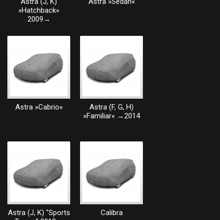
Astra (J, K)
Astra »Sedan«
»Hatchback«
2009→
Astra »Cabrio«
Astra (F, G, H)
»Familiar« →2014
Astra (J, K) "Sports
Calibra