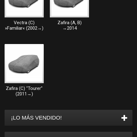
Vectra (C)
Zafira (A, B)
»Familiar« (2002→)
→2014
Zafira (C) "Tourer"
(2011→)
¡LO MÁS VENDIDO!