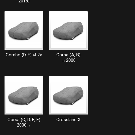
2018)
Combo (D, E) »L2«
Corsa (A, B)
→2000
Corsa (C, D, E, F)
Crossland X
2000→