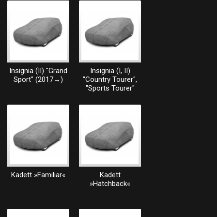
Insignia (II) "Grand
Insignia (I, II)
Sport" (2017→)
"Country Tourer",
"Sports Tourer"
Kadett »Familiar«
Kadett
»Hatchback«