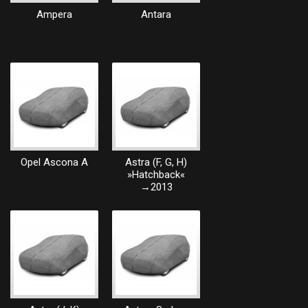
Ampera
Antara
Opel Ascona A
Astra (F, G, H)
»Hatchback«
→2013