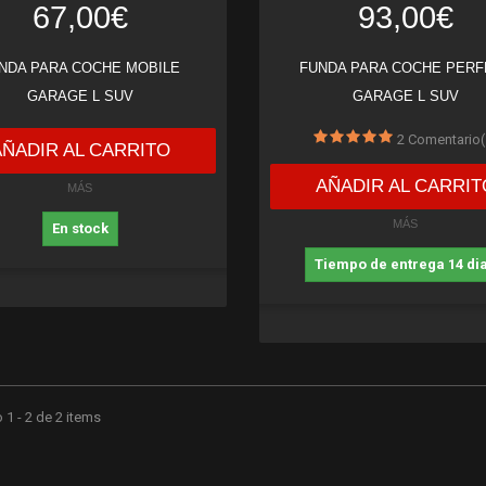
67,00€
93,00€
NDA PARA COCHE MOBILE
FUNDA PARA COCHE PERF
GARAGE L SUV
GARAGE L SUV
2
Comentario(
AÑADIR AL CARRITO
AÑADIR AL CARRIT
MÁS
MÁS
En stock
Tiempo de entrega 14 di
1 - 2 de 2 items