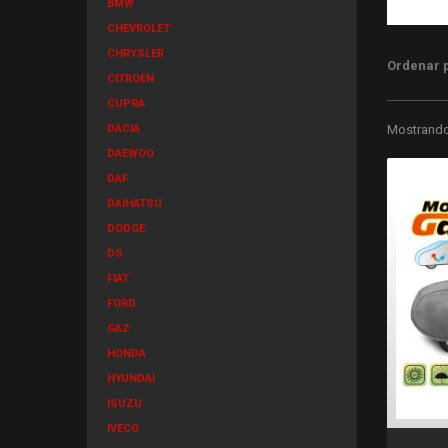
BMW
CHEVROLET
CHRYSLER
Ordenar 
CITROEN
CUPRA
DACIA
Mostrando 
DAEWOO
DAF
DAIHATSU
DODGE
DS
FIAT
FORD
GAZ
HONDA
HYUNDAI
ISUZU
IVECO