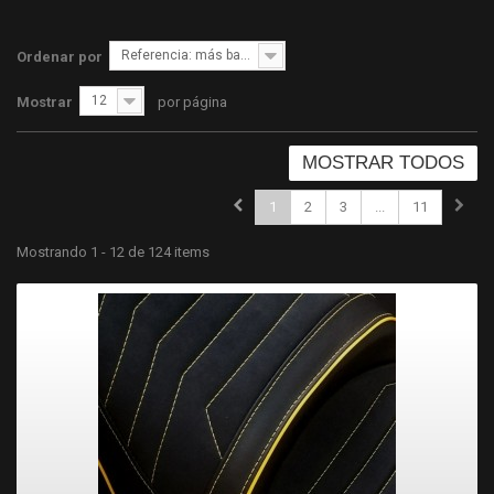
Referencia: más bajo primero
Ordenar por
12
Mostrar
por página
MOSTRAR TODOS
1
2
3
...
11
Mostrando 1 - 12 de 124 items