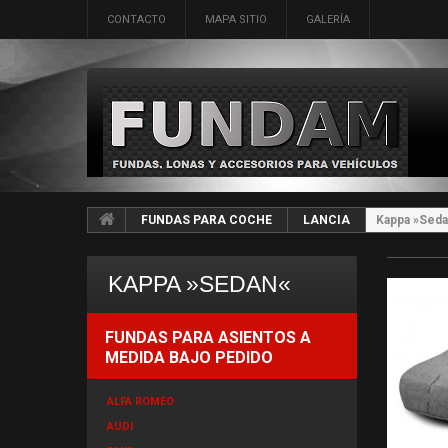
CONTACTO
MAPA SITIO
GALERÍA
FUNDAS PARA COCHE
LANCIA
Kappa »Seda
KAPPA »SEDAN«
FUNDAS PARA ASIENTOS A
MEDIDA BAJO PEDIDO
ALFA ROMEO
AUDI