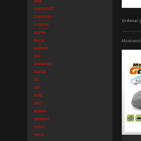
BMW
CHEVROLET
CHRYSLER
Ordenar 
CITROEN
CUPRA
DACIA
Mostrando 
DAEWOO
DAF
DAIHATSU
DODGE
DS
FIAT
FORD
GAZ
HONDA
HYUNDAI
ISUZU
IVECO