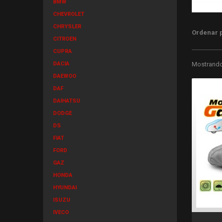
BMW
CHEVROLET
CHRYSLER
Ordenar 
CITROEN
CUPRA
DACIA
Mostrando 
DAEWOO
DAF
DAIHATSU
DODGE
DS
FIAT
FORD
GAZ
HONDA
HYUNDAI
ISUZU
IVECO