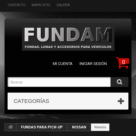
CONTACTO
MAPA SITIO
GALERÍA
0
MI CUENTA
INICIAR SESIÓN
CATEGORÍAS
FUNDAS PARA PICK-UP
NISSAN
Navara