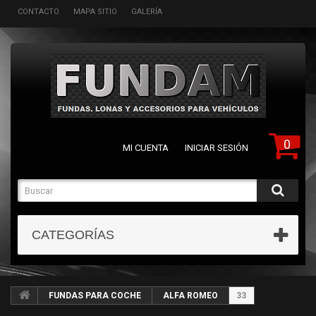
CONTACTO
MAPA SITIO
GALERÍA
0
MI CUENTA
INICIAR SESIÓN
CATEGORÍAS
FUNDAS PARA COCHE
ALFA ROMEO
33