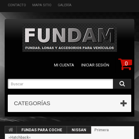
CONTACTO
MAPA SITIO
GALERÍA
0
MI CUENTA
INICIAR SESIÓN
CATEGORÍAS
FUNDAS PARA COCHE
NISSAN
Primera
»Hatchback«