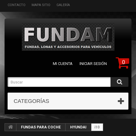
CONTACTO
MAPA SITIO
GALERÍA
0
MI CUENTA
INICIAR SESIÓN
CATEGORÍAS
FUNDAS PARA COCHE
HYUNDAI
i10