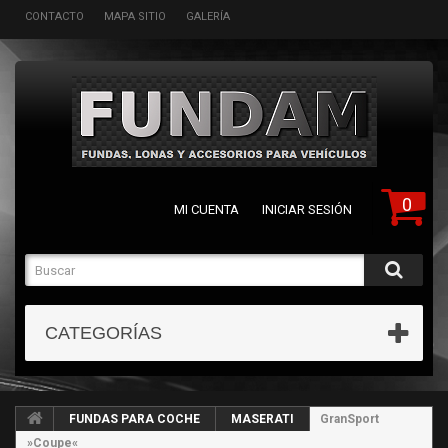
CONTACTO
MAPA SITIO
GALERÍA
0
MI CUENTA
INICIAR SESIÓN
CATEGORÍAS
FUNDAS PARA COCHE
MASERATI
GranSport
»Coupe«