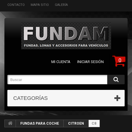
CONTACTO
MAPA SITIO
GALERÍA
0
MI CUENTA
INICIAR SESIÓN
CATEGORÍAS
FUNDAS PARA COCHE
CITROEN
C8