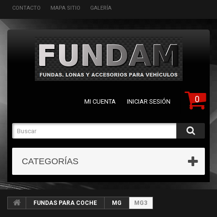
CONTACTO
MAPA SITIO
GALERÍA
0
MI CUENTA
INICIAR SESIÓN
CATEGORÍAS
FUNDAS PARA COCHE
MG
MG3