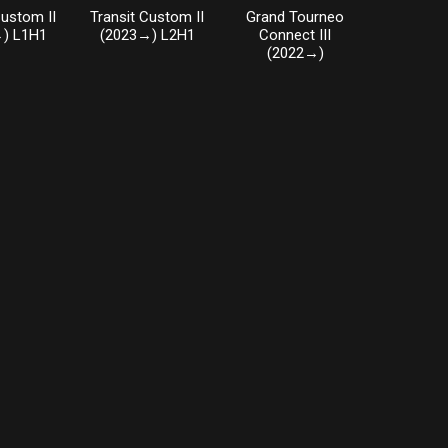
Custom II
Transit Custom II
Grand Tourneo
) L1H1
(2023→) L2H1
Connect III
(2022→)