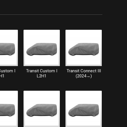
Custom I
Transit Custom I
Transit Connect III
H1
L2H1
(2024→)