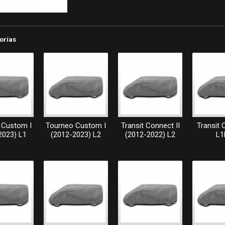
orías
 Custom I
Tourneo Custom I
Transit Connect II
Transit 
2023) L1
(2012-2023) L2
(2012-2022) L2
L1