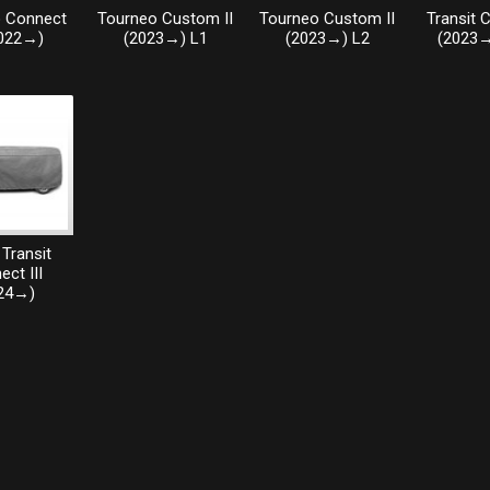
 Connect
Tourneo Custom II
Tourneo Custom II
Transit 
2022→)
(2023→) L1
(2023→) L2
(2023→
Transit
ct III
24→)