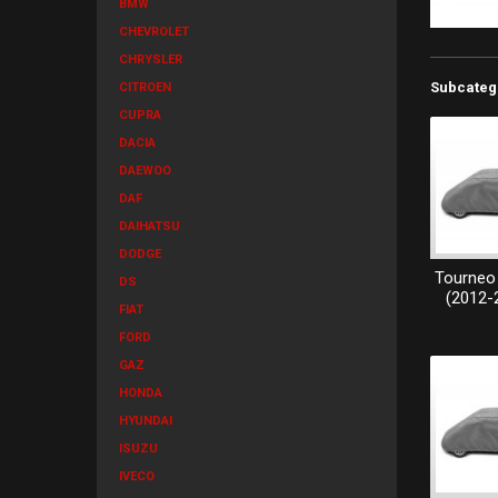
BMW
CHEVROLET
CHRYSLER
Subcateg
CITROEN
CUPRA
DACIA
DAEWOO
DAF
DAIHATSU
DODGE
Tourneo
DS
(2012-
FIAT
FORD
GAZ
HONDA
HYUNDAI
ISUZU
IVECO