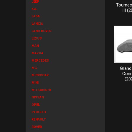
JEEP
Tourneo
KIA
III (
LADA
LANCIA
LAND ROVER
LEXUS
MAN
MAZDA
MERCEDES
Grand 
MG
Conne
MICROCAR
(20
MINI
MITSUBISHI
NISSAN
OPEL
PEUGEOT
RENAULT
ROVER