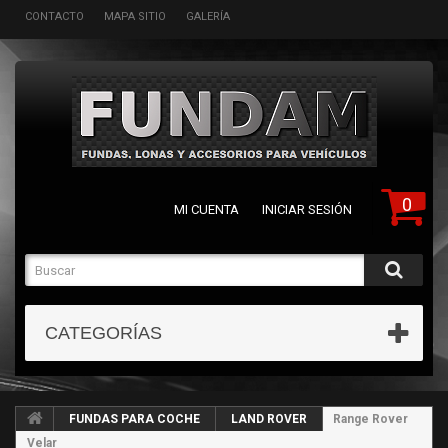
CONTACTO
MAPA SITIO
GALERÍA
0
MI CUENTA
INICIAR SESIÓN
CATEGORÍAS
FUNDAS PARA COCHE
LAND ROVER
Range Rover
Velar