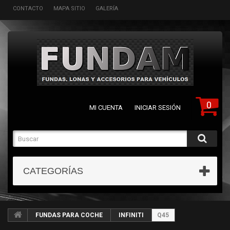
CONTACTO
MAPA SITIO
GALERÍA
0
MI CUENTA
INICIAR SESIÓN
CATEGORÍAS
FUNDAS PARA COCHE
INFINITI
Q45