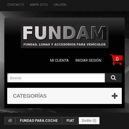
CONTACTO
MAPA SITIO
GALERÍA
0
MI CUENTA
INICIAR SESIÓN
CATEGORÍAS
FUNDAS PARA COCHE
FIAT
Doblo (I)