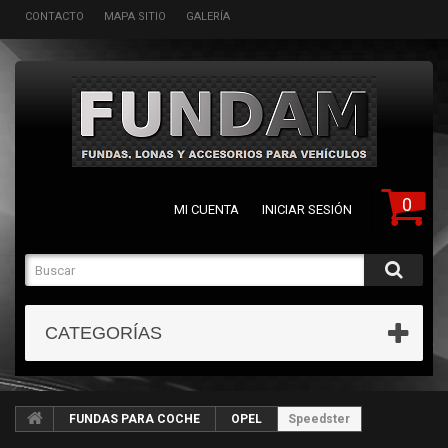
CONTACTO
MAPA SITIO
GALERÍA
0
MI CUENTA
INICIAR SESIÓN
CATEGORÍAS
FUNDAS PARA COCHE
OPEL
Speedster