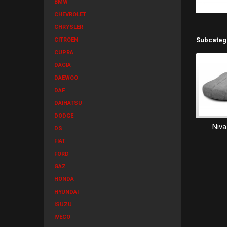
BMW
CHEVROLET
CHRYSLER
Subcateg
CITROEN
CUPRA
DACIA
DAEWOO
DAF
DAIHATSU
DODGE
Niva
DS
FIAT
FORD
GAZ
HONDA
HYUNDAI
ISUZU
IVECO