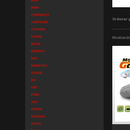
AUDI
BMW
CHEVROLET
Ordenar 
CHRYSLER
CITROEN
CUPRA
Mostrando 
DACIA
DAEWOO
DAF
DAIHATSU
DODGE
DS
FIAT
FORD
GAZ
HONDA
HYUNDAI
ISUZU