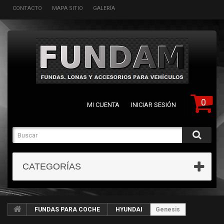
CONTACTO
MAPA SITIO
GALERÍA
0
MI CUENTA
INICIAR SESIÓN
CATEGORÍAS
FUNDAS PARA COCHE
HYUNDAI
Genesis