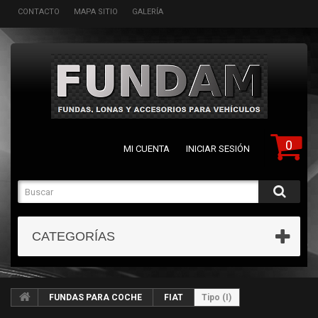
CONTACTO
MAPA SITIO
GALERÍA
0
MI CUENTA
INICIAR SESIÓN
CATEGORÍAS
FUNDAS PARA COCHE
FIAT
Tipo (I)