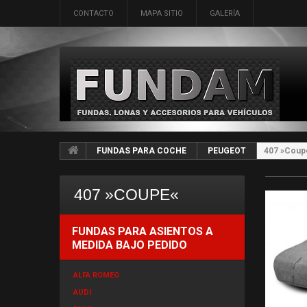
CONTACTO
MAPA SITIO
GALERÍA
FUNDAS PARA COCHE
PEUGEOT
407 »Coup
407 »COUPE«
FUNDAS PARA ASIENTOS A
MEDIDA BAJO PEDIDO
ALFA ROMEO
AUDI