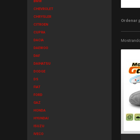
BMW
CHEVROLET
CHRYSLER
Ordenar 
CITROEN
CUPRA
DACIA
Mostrando 
DAEWOO
DAF
DAIHATSU
DODGE
DS
FIAT
FORD
GAZ
HONDA
HYUNDAI
ISUZU
IVECO