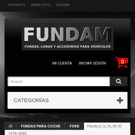
CONTACTO
MAPA SITIO
GALERÍA
0
MI CUENTA
INICIAR SESIÓN
CATEGORÍAS
FUNDAS PARA COCHE
FORD
Fiesta (I, II, III, IV, V)
1976-2002