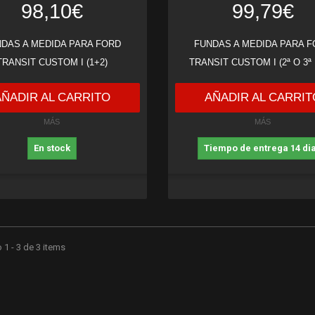
98,10€
99,79€
DAS A MEDIDA PARA FORD
FUNDAS A MEDIDA PARA 
TRANSIT CUSTOM I (1+2)
TRANSIT CUSTOM I (2ª O 3ª 
AÑADIR AL CARRITO
AÑADIR AL CARRIT
MÁS
MÁS
En stock
Tiempo de entrega 14 di
1 - 3 de 3 items