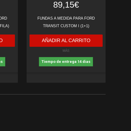
89,15€
FORD
FUNDAS A MEDIDA PARA FORD
FILA)
TRANSIT CUSTOM I (1+1)
O
AÑADIR AL CARRITO
MÁS
as
Tiempo de entrega 14 dias