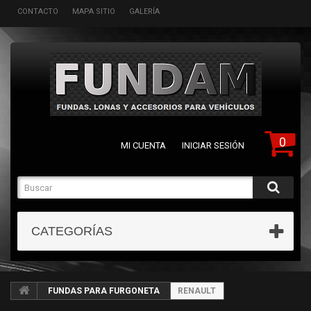
CONTACTO
MAPA SITIO
GALERÍA
0
MI CUENTA
INICIAR SESIÓN
CATEGORÍAS
FUNDAS PARA FURGONETA
RENAULT