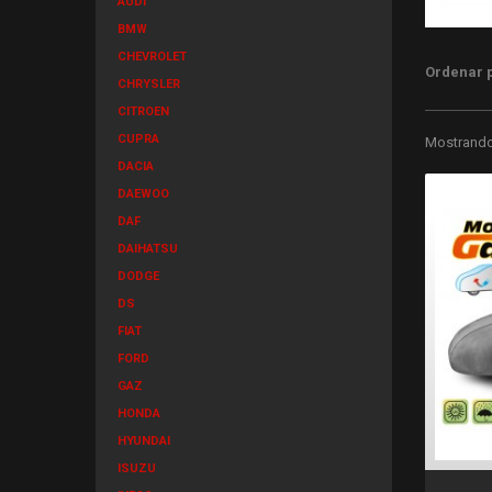
AUDI
BMW
CHEVROLET
Ordenar 
CHRYSLER
CITROEN
CUPRA
Mostrando 
DACIA
DAEWOO
DAF
DAIHATSU
DODGE
DS
FIAT
FORD
GAZ
HONDA
HYUNDAI
ISUZU