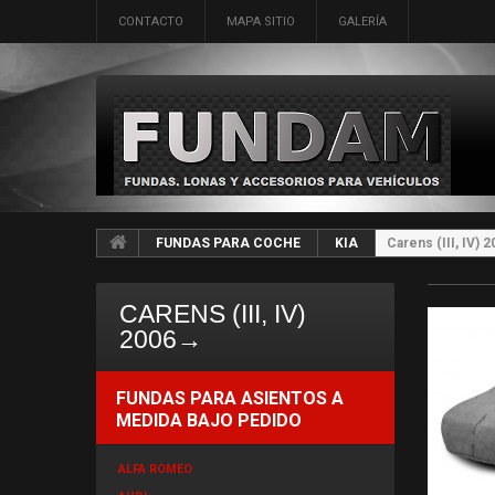
CONTACTO
MAPA SITIO
GALERÍA
FUNDAS PARA COCHE
KIA
Carens (III, IV)
CARENS (III, IV)
2006→
FUNDAS PARA ASIENTOS A
MEDIDA BAJO PEDIDO
ALFA ROMEO