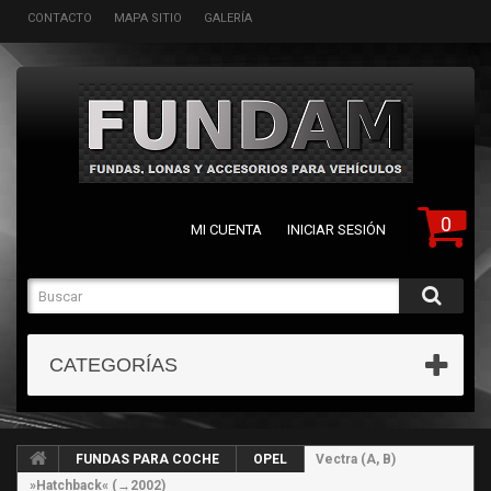
CONTACTO
MAPA SITIO
GALERÍA
0
MI CUENTA
INICIAR SESIÓN
CATEGORÍAS
FUNDAS PARA COCHE
OPEL
Vectra (A, B)
»Hatchback« (→2002)