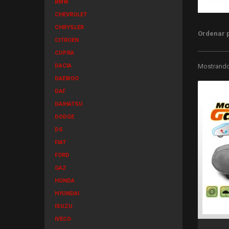
BMW
CHEVROLET
CHRYSLER
Ordenar 
CITROEN
CUPRA
DACIA
Mostrando 
DAEWOO
DAF
DAIHATSU
DODGE
DS
FIAT
FORD
GAZ
HONDA
HYUNDAI
ISUZU
IVECO