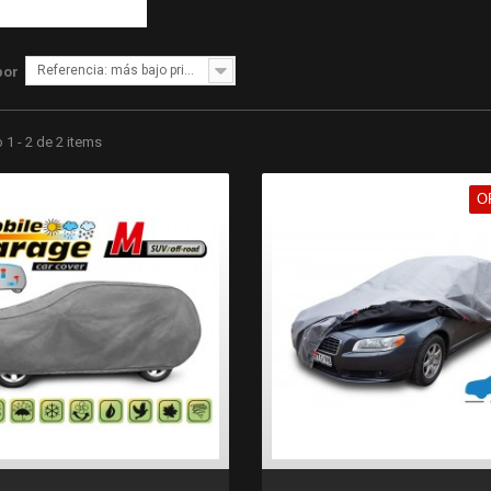
Referencia: más bajo primero
por
1 - 2 de 2 items
O