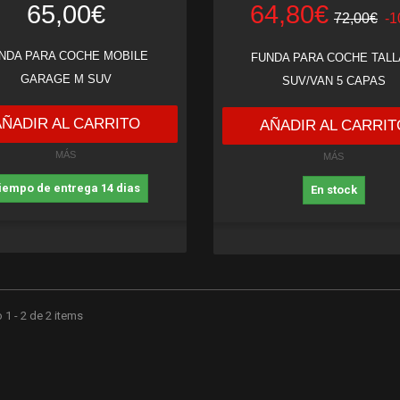
65,00€
64,80€
72,00€
-
NDA PARA COCHE MOBILE
FUNDA PARA COCHE TALL
GARAGE M SUV
SUV/VAN 5 CAPAS
AÑADIR AL CARRITO
AÑADIR AL CARRIT
MÁS
MÁS
iempo de entrega 14 dias
En stock
1 - 2 de 2 items