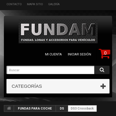
CONTACTO
MAPA SITIO
GALERÍA
0
MI CUENTA
INICIAR SESIÓN
CATEGORÍAS
FUNDAS PARA COCHE
DS
DS3 Crossback