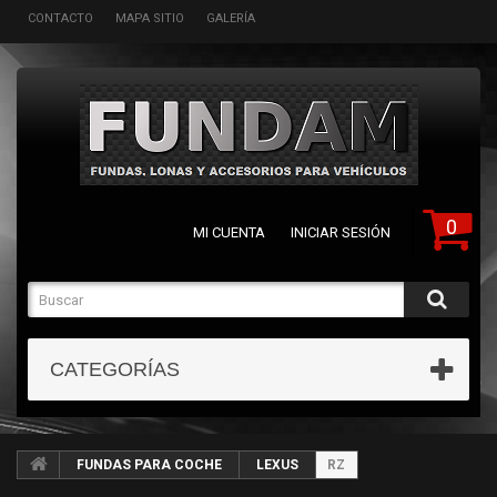
CONTACTO
MAPA SITIO
GALERÍA
0
MI CUENTA
INICIAR SESIÓN
CATEGORÍAS
FUNDAS PARA COCHE
LEXUS
RZ