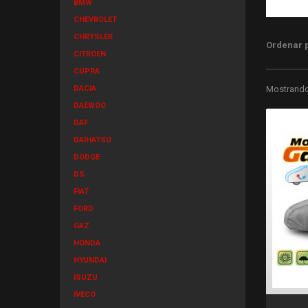
BMW
CHEVROLET
CHRYSLER
Ordenar 
CITROEN
CUPRA
DACIA
Mostrando 
DAEWOO
DAF
DAIHATSU
DODGE
DS
FIAT
FORD
GAZ
HONDA
HYUNDAI
ISUZU
IVECO