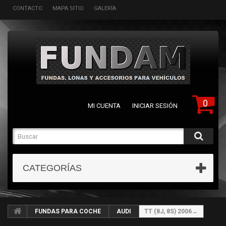
CONTACTO
MAPA SITIO
GALERÍA
0
MI CUENTA
INICIAR SESIÓN
CATEGORÍAS
FUNDAS PARA COCHE
AUDI
TT (8J, 8S) 2006→